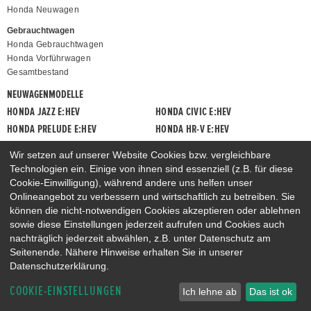
Honda Neuwagen
Gebrauchtwagen
Honda Gebrauchtwagen
Honda Vorführwagen
Gesamtbestand
NEUWAGENMODELLE
HONDA JAZZ E:HEV
HONDA CIVIC E:HEV
HONDA PRELUDE E:HEV
HONDA HR-V E:HEV
HONDA ZR-V E:HEV
HONDA CR-V E:HEV & E:PHEV
Wir setzen auf unserer Website Cookies bzw. vergleichbare
Technologien ein. Einige von ihnen sind essenziell (z.B. für diese
Cookie-Einwilligung), während andere uns helfen unser
Onlineangebot zu verbessern und wirtschaftlich zu betreiben. Sie
können die nicht-notwendigen Cookies akzeptieren oder ablehnen
sowie diese Einstellungen jederzeit aufrufen und Cookies auch
nachträglich jederzeit abwählen, z.B. unter Datenschutz am
Seitenende. Nähere Hinweise erhalten Sie in unserer
Datenschutzerklärung.
COOKIE-EINSTELLUNGEN
Ich lehne ab
Das ist ok