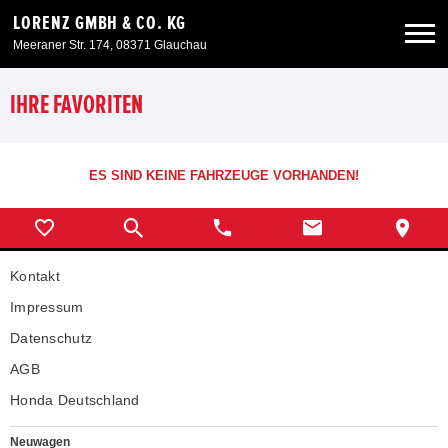
LORENZ GMBH & CO. KG
Meeraner Str. 174, 08371 Glauchau
Neuwagen
IHRE FAVORITEN
Gebrauchtwagen
ES SIND KEINE FAHRZEUGE VORHANDEN!
Angebote
Kontakt
Service & Zubehör
Impressum
Unser Autohaus
Datenschutz
AGB
Honda Deutschland
Neuwagen