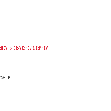
E:HEV
CR-V E:HEV & E:PHEV
rseite