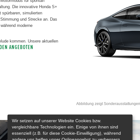
d Motormodus für spontan
ltung. Die innovative Honda S+
it spürbaren, simulierten
 Stimmung und Strecke an. Das
e, während moderne
Prelude kommen. Unsere aktuellen
 DEN ANGEBOTEN
Abbildung zeigt Sonderausstattungen
Wir setzen auf unserer Website Cookies bzw.
vergleichbare Technologien ein. Einige von ihnen sind
essenziell (z.B. für diese Cookie-Einwilligung), während
andere uns helfen unser Onlineangebot zu verbessern