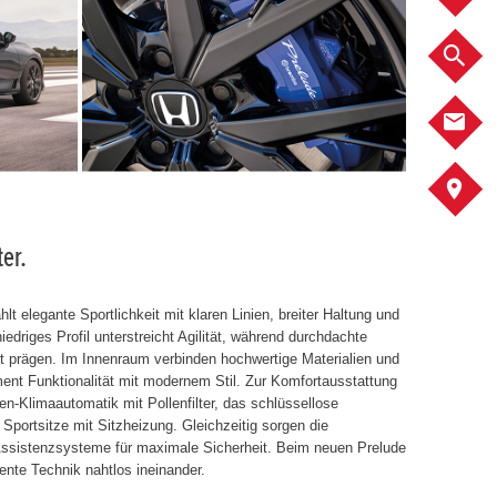
F
K
A
er.
t elegante Sportlichkeit mit klaren Linien, breiter Haltung und
edriges Profil unterstreicht Agilität, während durchdachte
tt prägen. Im Innenraum verbinden hochwertige Materialien und
ument Funktionalität mit modernem Stil. Zur Komfortausstattung
n-Klimaautomatik mit Pollenfilter, das schlüssellose
portsitze mit Sitzheizung. Gleichzeitig sorgen die
Assistenzsysteme für maximale Sicherheit. Beim neuen Prelude
gente Technik nahtlos ineinander.