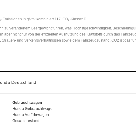
O₂-Emissionen in g/km: kombiniert 117. CO₂-Klasse: D.
 zu verändertem Leergewicht führen, was Höchstgeschwindigkeit, Beschleunigungs
n aber nicht nur von der effizienten Ausnutzung des Kraftstoffs durch das Fahrz
n, Straßen- und Verkehrsverhältnissen sowie dem Fahrzeugzustand. CO2 ist das fü
onda Deutschland
Gebrauchtwagen
Honda Gebrauchtwagen
Honda Vorführwagen
Gesamtbestand