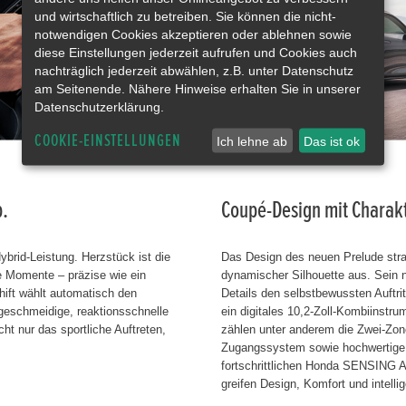
und wirtschaftlich zu betreiben. Sie können die nicht-
notwendigen Cookies akzeptieren oder ablehnen sowie
diese Einstellungen jederzeit aufrufen und Cookies auch
nachträglich jederzeit abwählen, z.B. unter Datenschutz
am Seitenende. Nähere Hinweise erhalten Sie in unserer
Datenschutzerklärung.
COOKIE-EINSTELLUNGEN
Ich lehne ab
Das ist ok
b.
Coupé-Design mit Charakt
brid-Leistung. Herzstück ist die
Das Design des neuen Prelude strahl
e Momente – präzise wie ein
dynamischer Silhouette aus. Sein ni
hift wählt automatisch den
Details den selbstbewussten Auftri
 geschmeidige, reaktionsschnelle
ein digitales 10,2-Zoll-Kombiinstr
t nur das sportliche Auftreten,
zählen unter anderem die Zwei-Zone
Zugangssystem sowie hochwertige S
fortschrittlichen Honda SENSING 
greifen Design, Komfort und intelli