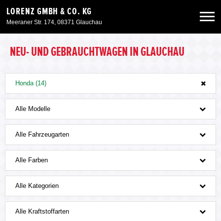
LORENZ GMBH & CO. KG
Meeraner Str. 174, 08371 Glauchau
Neuwagen
NEU- UND GEBRAUCHTWAGEN IN GLAUCHAU
Gebrauchtwagen
Honda (14)
Angebote
Alle Modelle
Alle Fahrzeugarten
Service & Zubehör
Alle Farben
Unser Autohaus
Alle Kategorien
Alle Kraftstoffarten