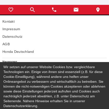
Kontakt
Impressum
Datenschutz
AGB
Honda Deutschland
Neuwagen
Wir setzen auf unserer Website Cookies bzw. vergleichbare
Honda Neuwagen
Technologien ein. Einige von ihnen sind essenziell (z.B. für diese
Gebrauchtwagen
Cookie-Einwilligung), während andere uns helfen unser
Honda Gebrauchtwagen
Onlineangebot zu verbessern und wirtschaftlich zu betreiben. Sie
Honda Vorführwagen
können die nicht-notwendigen Cookies akzeptieren oder ablehnen
Gesamtbestand
sowie diese Einstellungen jederzeit aufrufen und Cookies auch
nachträglich jederzeit abwählen, z.B. unter Datenschutz am
NEUWAGENMODELLE
Seitenende. Nähere Hinweise erhalten Sie in unserer
HONDA JAZZ E:HEV
HONDA CIVIC E:HEV
Datenschutzerklärung.
HONDA PRELUDE E:HEV
HONDA HR-V E:HEV