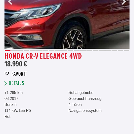
HONDA CR-V ELEGANCE 4WD
18.990 €
FAVORIT
DETAILS
71.285 km
Schaltgetriebe
08.2017
Gebrauchtfahrzeug
Benzin
4 Türen
114 kW/155 PS
Navigationssystem
Rot