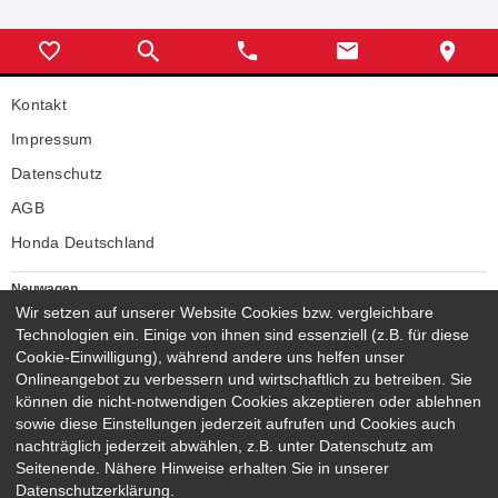
Kontakt
Impressum
Datenschutz
AGB
Honda Deutschland
Neuwagen
Honda Neuwagen
Wir setzen auf unserer Website Cookies bzw. vergleichbare
Technologien ein. Einige von ihnen sind essenziell (z.B. für diese
Gebrauchtwagen
Cookie-Einwilligung), während andere uns helfen unser
Honda Gebrauchtwagen
Onlineangebot zu verbessern und wirtschaftlich zu betreiben. Sie
Honda Vorführwagen
können die nicht-notwendigen Cookies akzeptieren oder ablehnen
Gesamtbestand
sowie diese Einstellungen jederzeit aufrufen und Cookies auch
nachträglich jederzeit abwählen, z.B. unter Datenschutz am
NEUWAGENMODELLE
Seitenende. Nähere Hinweise erhalten Sie in unserer
HONDA JAZZ E:HEV
HONDA CIVIC E:HEV
Datenschutzerklärung.