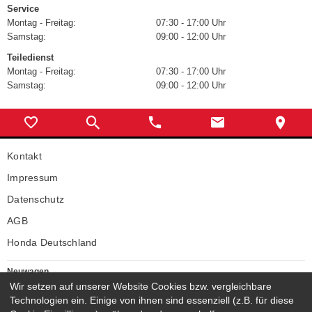
Service
Montag - Freitag:
07:30 - 17:00 Uhr
Samstag:
09:00 - 12:00 Uhr
Teiledienst
Montag - Freitag:
07:30 - 17:00 Uhr
Samstag:
09:00 - 12:00 Uhr
Kontakt
Impressum
Datenschutz
AGB
Honda Deutschland
Neuwagen
Honda Neuwagen
Wir setzen auf unserer Website Cookies bzw. vergleichbare
Technologien ein. Einige von ihnen sind essenziell (z.B. für diese
Gebrauchtwagen