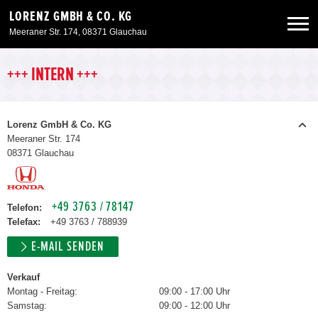
LORENZ GMBH & CO. KG
Meeraner Str. 174, 08371 Glauchau
Neuwagen
+++ INTERN +++
Gebrauchtwagen
Lorenz GmbH & Co. KG
Meeraner Str. 174
08371 Glauchau
Angebote
Service & Zubehör
+49 3763 / 78147
Telefon:
Telefax:
+49 3763 / 788939
Unser Autohaus
E-MAIL SENDEN
Verkauf
Montag - Freitag:
09:00 - 17:00 Uhr
Samstag:
09:00 - 12:00 Uhr