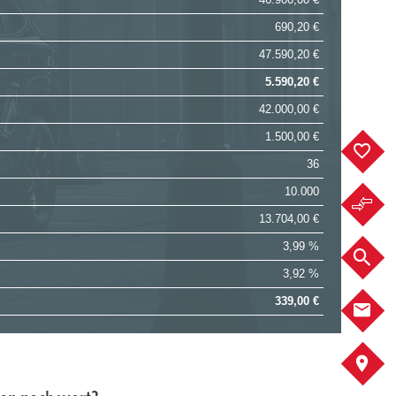
690,20 €
47.590,20 €
5.590,20 €
42.000,00 €
1.500,00 €
F
36
10.000
F
13.704,00 €
3,99 %
F
3,92 %
339,00 €
K
A