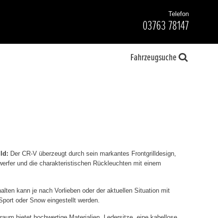
Telefon
03763 78147
Fahrzeugsuche
ld:
Der CR-V überzeugt durch sein markantes Frontgrilldesign,
rfer und die charakteristischen Rückleuchten mit einem
lten kann je nach Vorlieben oder der aktuellen Situation mit
port oder Snow eingestellt werden.
aum bietet hochwertige Materialien, Ledersitze, eine kabellose