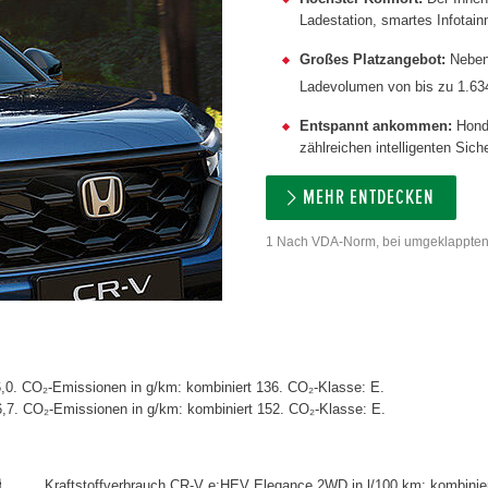
Ladestation, smartes Infotain
Großes Platzangebot:
Neben 
Ladevolumen von bis zu 1.634 
Entspannt ankommen:
Honda
zählreichen intelligenten Sich
MEHR ENTDECKEN
1 Nach VDA-Norm, bei umgeklappten
,0. CO₂-Emissionen in g/km: kombiniert 136. CO₂-Klasse: E.
6,7. CO₂-Emissionen in g/km: kombiniert 152. CO₂-Klasse: E.
Kraftstoffverbrauch CR-V e:HEV Elegance 2WD in l/100 km: kombinier