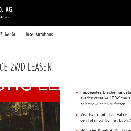
. KG
auchau
& Zubehör
Unser Autohaus
NCE 2WD LEASEN
Imposantes Erscheinungsbi
ausdrucksstarke LED-Scheinwe
selbstbewussten Auftreten.
Vier Fahrmodi:
Das Fahrverha
den Fahrmodi Normal, Econ, S
Höchster Komfort:
Der Innenr