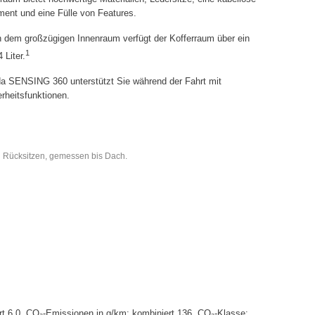
ment und eine Fülle von Features.
dem großzügigen Innenraum verfügt der Kofferraum über ein
1
Liter.
 SENSING 360 unterstützt Sie während der Fahrt mit
erheitsfunktionen.
 Rücksitzen, gemessen bis Dach.
t 6,0. CO₂-Emissionen in g/km: kombiniert 136. CO₂-Klasse: