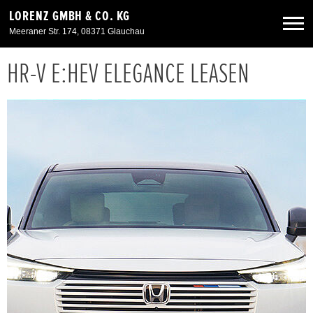
LORENZ GMBH & CO. KG
Meeraner Str. 174, 08371 Glauchau
HR-V E:HEV ELEGANCE LEASEN
Neuwagen
Gebrauchtwagen
Angebote
Service & Zubehör
Unser Autohaus