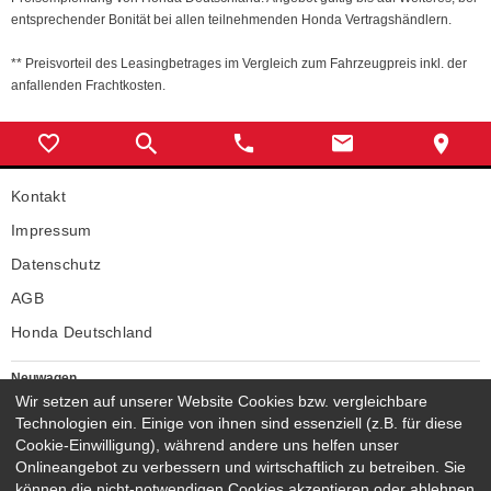
entsprechender Bonität bei allen teilnehmenden Honda Vertragshändlern.
** Preisvorteil des Leasingbetrages im Vergleich zum Fahrzeugpreis inkl. der
anfallenden Frachtkosten.
Kontakt
Impressum
Datenschutz
AGB
Honda Deutschland
Neuwagen
Honda Neuwagen
Wir setzen auf unserer Website Cookies bzw. vergleichbare
Technologien ein. Einige von ihnen sind essenziell (z.B. für diese
Gebrauchtwagen
Cookie-Einwilligung), während andere uns helfen unser
Honda Gebrauchtwagen
Onlineangebot zu verbessern und wirtschaftlich zu betreiben. Sie
Honda Vorführwagen
können die nicht-notwendigen Cookies akzeptieren oder ablehnen