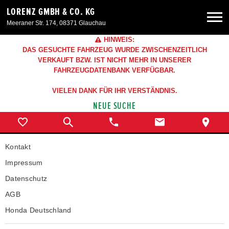
LORENZ GMBH & CO. KG
Meeraner Str. 174, 08371 Glauchau
HINWEIS:
Neuwagen
DAS GESUCHTE FAHRZEUG WURDE ZWISCHENZEITLICH
VERKAUFT BZW. IST NICHT MEHR IN UNSERER
FAHRZEUGDATENBANK VERFÜGBAR.
Gebrauchtwagen
VIELEN DANK FÜR IHR VERSTÄNDNIS.
NEUE SUCHE
Angebote
Service & Zubehör
Kontakt
Impressum
Unser Autohaus
Datenschutz
AGB
Honda Deutschland