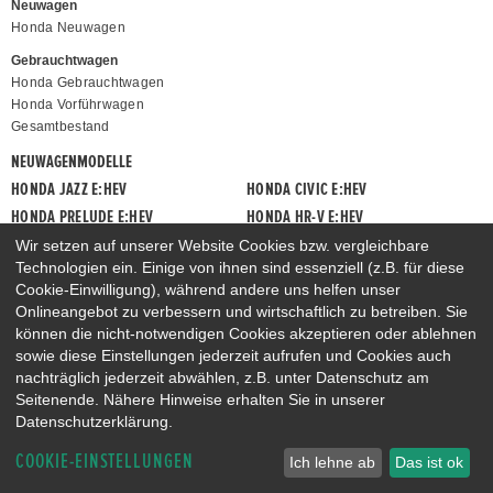
Neuwagen
Honda Neuwagen
Gebrauchtwagen
Honda Gebrauchtwagen
Honda Vorführwagen
Gesamtbestand
NEUWAGENMODELLE
HONDA JAZZ E:HEV
HONDA CIVIC E:HEV
HONDA PRELUDE E:HEV
HONDA HR-V E:HEV
HONDA ZR-V E:HEV
HONDA CR-V E:HEV & E:PHEV
Wir setzen auf unserer Website Cookies bzw. vergleichbare
Technologien ein. Einige von ihnen sind essenziell (z.B. für diese
Cookie-Einwilligung), während andere uns helfen unser
Onlineangebot zu verbessern und wirtschaftlich zu betreiben. Sie
können die nicht-notwendigen Cookies akzeptieren oder ablehnen
sowie diese Einstellungen jederzeit aufrufen und Cookies auch
nachträglich jederzeit abwählen, z.B. unter Datenschutz am
Seitenende. Nähere Hinweise erhalten Sie in unserer
Datenschutzerklärung.
COOKIE-EINSTELLUNGEN
Ich lehne ab
Das ist ok